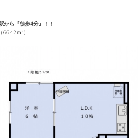
駅から『徒歩4分』
！！
6.42ｍ²）