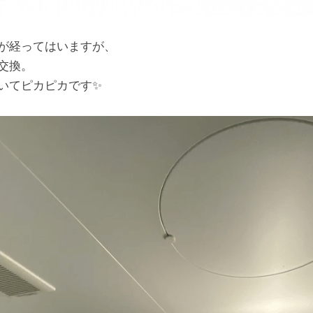
が経ってはいますが、
交換。
いてピカピカです✨