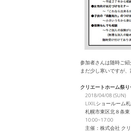
参加者さんは随時ご紹
まだ少し寒いですが、
クリエートホーム祭り~Marc
　2018/04/08 (SUN)
　LIXILショールーム
　札幌市東区北８条東
　10:00~17:00
　主催：株式会社 ク