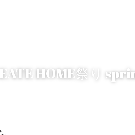
REATE HOME祭り spri
た。