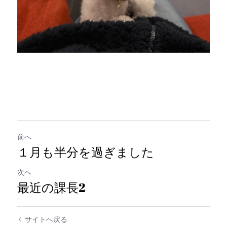
前へ
１月も半分を過ぎました
次へ
最近の課長2
サイトへ戻る