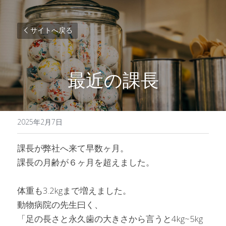
サイトへ戻る
最近の課長
2025年2月7日
課長が弊社へ来て早数ヶ月。
課長の月齢が６ヶ月を超えました。
体重も3.2kgまで増えました。
動物病院の先生曰く、
「足の長さと永久歯の大きさから言うと4kg~5kg