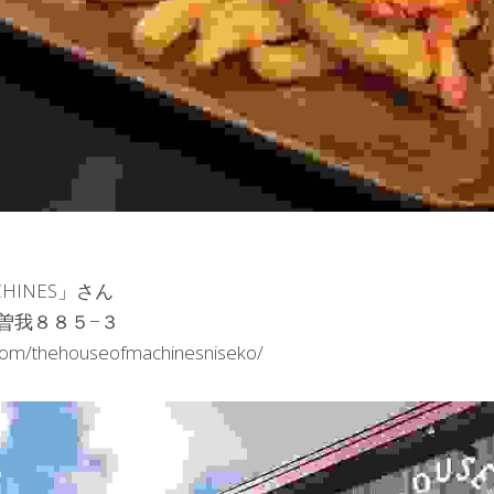
ACHINES」さん
曽我８８５−３
com/thehouseofmachinesniseko/